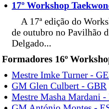
17º Workshop Taekwo
A 17ª edição do Worksho
de outubro no Pavilhão 
Delgado...
Formadores 16º Worksho
Mestre Imke Turner - G
GM Glen Culbert - GBR
Mestre Masha Mardani -
GM António Montes - E