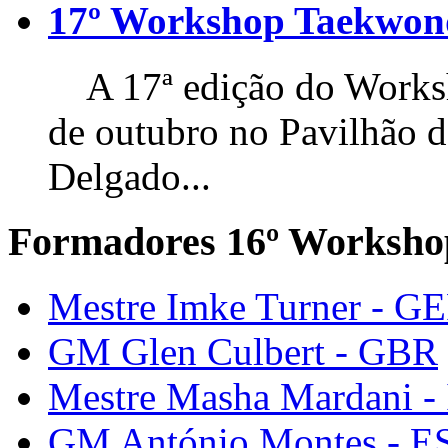
17º Workshop Taekwo
A 17ª edição do Worksho
de outubro no Pavilhão 
Delgado...
Formadores 16º Worksho
Mestre Imke Turner - G
GM Glen Culbert - GBR
Mestre Masha Mardani -
GM António Montes - E