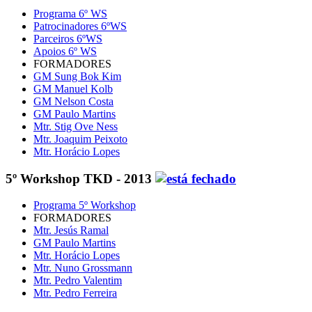
Programa 6º WS
Patrocinadores 6ºWS
Parceiros 6ºWS
Apoios 6º WS
FORMADORES
GM Sung Bok Kim
GM Manuel Kolb
GM Nelson Costa
GM Paulo Martins
Mtr. Stig Ove Ness
Mtr. Joaquim Peixoto
Mtr. Horácio Lopes
5º Workshop TKD - 2013
Programa 5º Workshop
FORMADORES
Mtr. Jesús Ramal
GM Paulo Martins
Mtr. Horácio Lopes
Mtr. Nuno Grossmann
Mtr. Pedro Valentim
Mtr. Pedro Ferreira