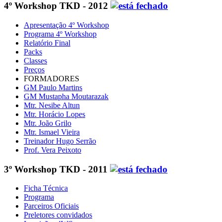
4º Workshop TKD - 2012
Apresentação 4º Workshop
Programa 4º Workshop
Relatório Final
Packs
Classes
Preços
FORMADORES
GM Paulo Martins
GM Mustapha Moutarazak
Mtr. Nesibe Altun
Mtr. Horácio Lopes
Mtr. João Grilo
Mtr. Ismael Vieira
Treinador Hugo Serrão
Prof. Vera Peixoto
3º Workshop TKD - 2011
Ficha Técnica
Programa
Parceiros Oficiais
Preletores convidados