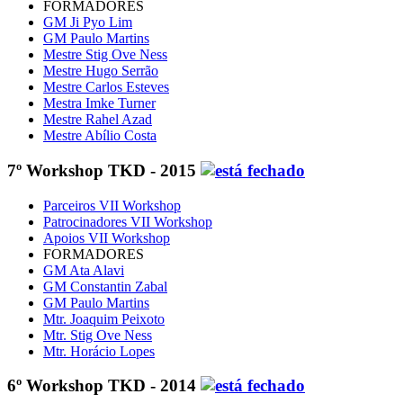
FORMADORES
GM Ji Pyo Lim
GM Paulo Martins
Mestre Stig Ove Ness
Mestre Hugo Serrão
Mestre Carlos Esteves
Mestra Imke Turner
Mestre Rahel Azad
Mestre Abílio Costa
7º Workshop TKD - 2015
Parceiros VII Workshop
Patrocinadores VII Workshop
Apoios VII Workshop
FORMADORES
GM Ata Alavi
GM Constantin Zabal
GM Paulo Martins
Mtr. Joaquim Peixoto
Mtr. Stig Ove Ness
Mtr. Horácio Lopes
6º Workshop TKD - 2014