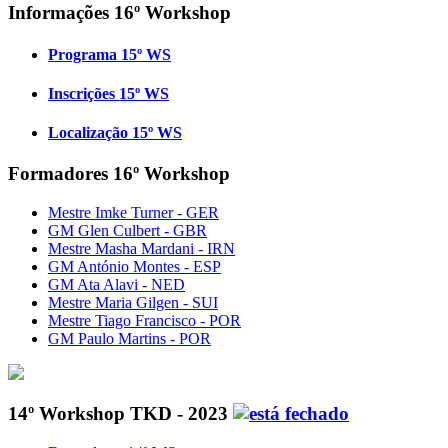
Informações 16º Workshop
Programa 15º WS
Inscrições 15º WS
Localização 15º WS
Formadores 16º Workshop
Mestre Imke Turner - GER
GM Glen Culbert - GBR
Mestre Masha Mardani - IRN
GM António Montes - ESP
GM Ata Alavi - NED
Mestre Maria Gilgen - SUI
Mestre Tiago Francisco - POR
GM Paulo Martins - POR
14º Workshop TKD - 2023