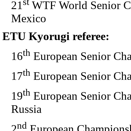
st
21
WTF World Senior Ch
Mexico
ETU Kyorugi referee:
th
16
European Senior Cha
th
17
European Senior Ch
th
19
European Senior Cha
Russia
nd
2
European Championsh