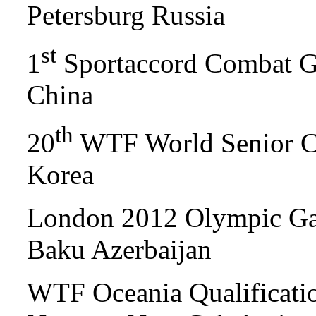
Petersburg Russia
st
1
Sportaccord Combat G
China
th
20
WTF World Senior C
Korea
London 2012 Olympic Gam
Baku Azerbaijan
WTF Oceania Qualificati