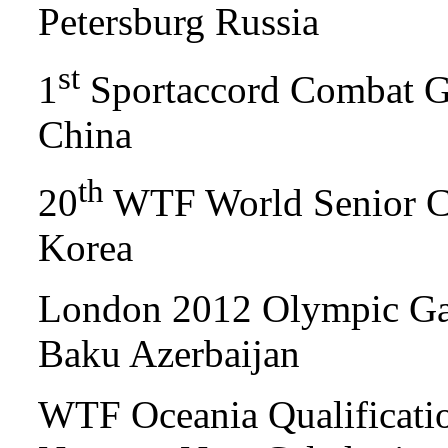
Petersburg Russia
st
1
Sportaccord Combat G
China
th
20
WTF World Senior C
Korea
London 2012 Olympic Gam
Baku Azerbaijan
WTF Oceania Qualificati