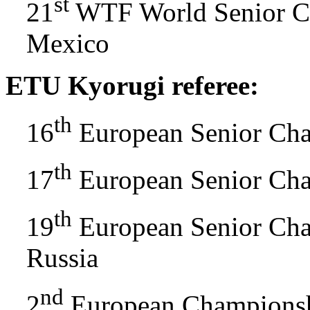
st
21
WTF World Senior Ch
Mexico
ETU Kyorugi referee:
th
16
European Senior Cha
th
17
European Senior Ch
th
19
European Senior Cha
Russia
nd
2
European Championsh