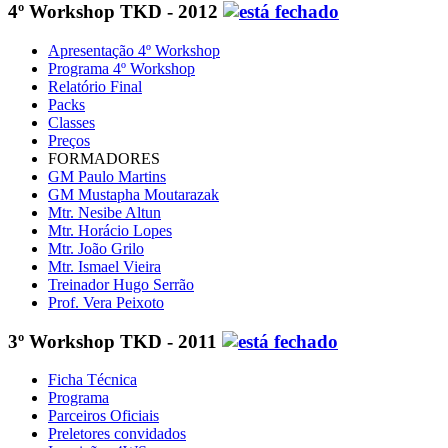
4º Workshop TKD - 2012
Apresentação 4º Workshop
Programa 4º Workshop
Relatório Final
Packs
Classes
Preços
FORMADORES
GM Paulo Martins
GM Mustapha Moutarazak
Mtr. Nesibe Altun
Mtr. Horácio Lopes
Mtr. João Grilo
Mtr. Ismael Vieira
Treinador Hugo Serrão
Prof. Vera Peixoto
3º Workshop TKD - 2011
Ficha Técnica
Programa
Parceiros Oficiais
Preletores convidados