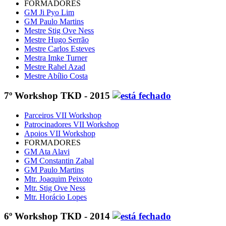
FORMADORES
GM Ji Pyo Lim
GM Paulo Martins
Mestre Stig Ove Ness
Mestre Hugo Serrão
Mestre Carlos Esteves
Mestra Imke Turner
Mestre Rahel Azad
Mestre Abílio Costa
7º Workshop TKD - 2015
Parceiros VII Workshop
Patrocinadores VII Workshop
Apoios VII Workshop
FORMADORES
GM Ata Alavi
GM Constantin Zabal
GM Paulo Martins
Mtr. Joaquim Peixoto
Mtr. Stig Ove Ness
Mtr. Horácio Lopes
6º Workshop TKD - 2014