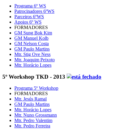
Programa 6º WS
Patrocinadores 6ºWS
Parceiros 6ºWS
Apoios 6º WS
FORMADORES
GM Sung Bok Kim
GM Manuel Kolb
GM Nelson Costa
GM Paulo Martins
Mtr. Stig Ove Ness
Mtr. Joaquim Peixoto
Mtr. Horácio Lopes
5º Workshop TKD - 2013
Programa 5º Workshop
FORMADORES
Mtr. Jesús Ramal
GM Paulo Martins
Mtr. Horácio Lopes
Mtr. Nuno Grossmann
Mtr. Pedro Valentim
Mtr. Pedro Ferreira