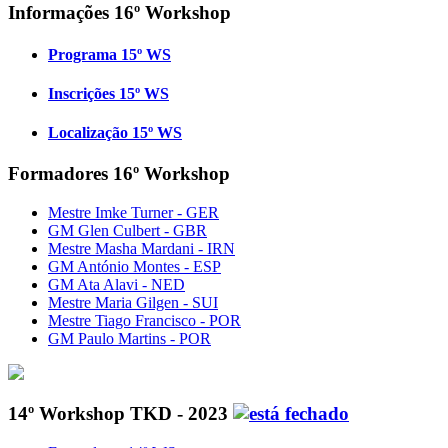
Informações 16º Workshop
Programa 15º WS
Inscrições 15º WS
Localização 15º WS
Formadores 16º Workshop
Mestre Imke Turner - GER
GM Glen Culbert - GBR
Mestre Masha Mardani - IRN
GM António Montes - ESP
GM Ata Alavi - NED
Mestre Maria Gilgen - SUI
Mestre Tiago Francisco - POR
GM Paulo Martins - POR
14º Workshop TKD - 2023